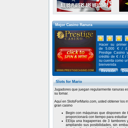
Mejor Casino Ranura
Prestige Casino
Hacer su primer 
de 5.000 € / £
Prestige Casino 
crédito de € / £ /
su cuenta como u
bienvenida
Revisión
Dow
Slots for Mario
Jugadores que juegan regularmente ranuras es
su tomar.
Aquí en SlotsForMario.com, usted obtener los 
gran casino
Begin con máquinas que disponen de b
proporcionará con tiempo para estudiar
EElija una tragaperras de 3 tambores 
ampliando sus posibilidades, sin embar