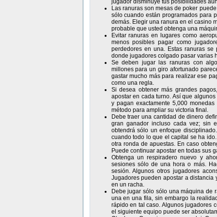
jugador disminuye tus posibilidades aún
Las ranuras son
mesas de poker
puede l
sólo cuando están programados para pa
demás. Elegir una ranura en el casino má
probable que usted obtenga una máquina
Evitar ranuras en lugares como aerop
menos posibles pagar como jugadore
perdedores en una. Estas ranuras se
donde jugadores colgado pasar varias h
Se deben jugar las ranuras con alg
millones para un giro afortunado pare
gastar mucho más para realizar ese pa
como una regla.
Si desea obtener más grandes pago
apostar en cada turno. Así que algun
y pagan exactamente 5,000 monedas 
método para ampliar su victoria final.
Debe traer una cantidad de dinero defin
gran ganador incluso cada vez; sin e
obtendrá sólo un enfoque disciplinado
cuando todo lo que el capital se ha ido. 
otra ronda de apuestas. En caso obteng
Puede continuar apostar en todas sus ga
Obtenga un respiradero nuevo y ahor
sesiones sólo de una hora o más. Hac
sesión. Algunos otros jugadores aco
Jugadores pueden apostar a distancia 
en un racha.
Debe jugar sólo sólo una máquina de r
una en una fila, sin embargo la reali
rápido en tal caso. Algunos jugadores c
el siguiente equipo puede ser absoluta