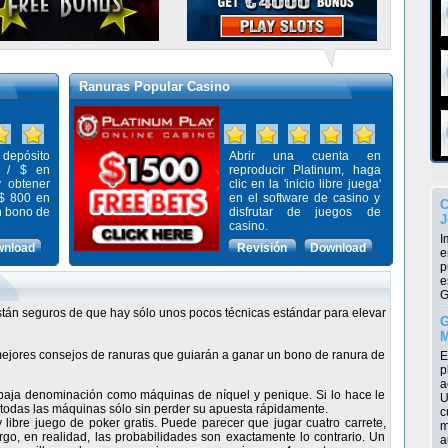
Ranuras Popular Casino
Platinum Play Casino
depósito
Abrir una cuenta en
 / $ en
reproducir Platinum, haga
y obtener
clic en la 'inicio libre juega'
 $ 800 en
en el software de casino y
C
n bono de
disfrutar de juegos de
J
casino.
I
nload
Revisión
Download
e
p
e
G
tán seguros de que hay sólo unos pocos técnicas estándar para elevar
G
M
mejores consejos de ranuras que guiarán a ganar un bono de ranura de
E
p
a
aja denominación como máquinas de níquel y penique. Si lo hace le
U
 todas las máquinas sólo sin perder su apuesta rápidamente.
c
y libre
juego de poker gratis
. Puede parecer que jugar cuatro carrete,
m
go, en realidad, las probabilidades son exactamente lo contrario. Un
a