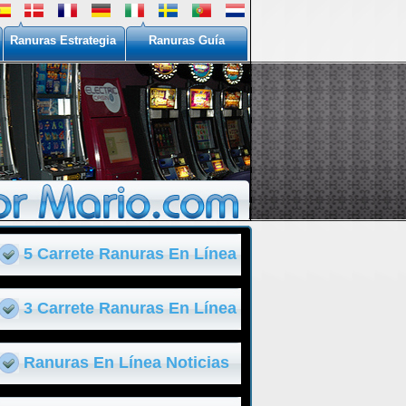
Ranuras Estrategia
Ranuras Guía
5 Carrete Ranuras En Línea
3 Carrete Ranuras En Línea
Ranuras En Línea Noticias