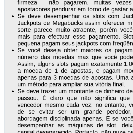
firmeza - não pagarem, muitas veze
apostadores pendurar em torno de gastar 
Se deve desempenhar os slots com Jack
Jackpots de Megabucks assim oferecer m
sorte parece muito atraente, porém você
mais para efectuar esse pagamento. Sl
pequena pagam seus jackpots com freqüênc
Se você deseja obter maiores os pagam
número das moedas max que você pode 
Assim, alguns slots pagam exatamente 1.
a moeda de 1 de apostas, e pagam moe
apenas para 3 moedas de apostas. Uma 
um método para ampliar sua vitória final.
Se deve trazer um montante de dinheiro defi
passou. É claro que não significa qu
vencedor mesmo cada vez; no entanto, v
de se evitar ser um grande perdedor
abordagem disciplinada apenas. E se você
desempenhar as máquinas de slot, dei
capital desaparecido. Portanto, não puxe pa