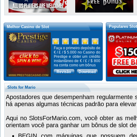
Populares Slo
Melhor Casino de Slot
Prestige Casino
Faça o primeiro depósito de
€ / £ / $ 5.000 no Casino do
Prestige e obter um crédito
instantâneo de € / £ / $ 800
na conta como um bônus
Revisão
Download
Slots for Mario
Apostadores que desempenham regularmente sl
há apenas algumas técnicas padrão para elevar
Aqui no SlotsForMario.com, você obter as melh
orientam você para ganhar um bônus de slot de
BEGIN com máquinas que possuem den