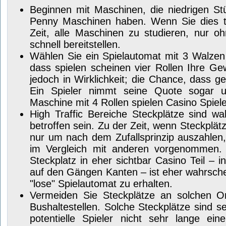
Beginnen mit Maschinen, die niedrigen St
Penny Maschinen haben. Wenn Sie dies tu
Zeit, alle Maschinen zu studieren, nur oh
schnell bereitstellen.
Wählen Sie ein
Spielautomat
mit 3 Walzen 
dass spielen scheinen vier Rollen Ihre G
jedoch in Wirklichkeit; die Chance, dass g
Ein Spieler nimmt seine Quote sogar u
Maschine mit 4 Rollen spielen
Casino Spiel
High Traffic Bereiche Steckplätze sind wa
betroffen sein. Zu der Zeit, wenn Steckplä
nur um nach dem Zufallsprinzip auszahlen,
im Vergleich mit anderen vorgenommen.
Steckplatz in eher sichtbar Casino Teil – 
auf den Gängen Kanten – ist eher wahrsche
"lose" Spielautomat zu erhalten.
Vermeiden Sie Steckplätze an solchen O
Bushaltestellen. Solche Steckplätze sind se
potentielle Spieler nicht sehr lange eine