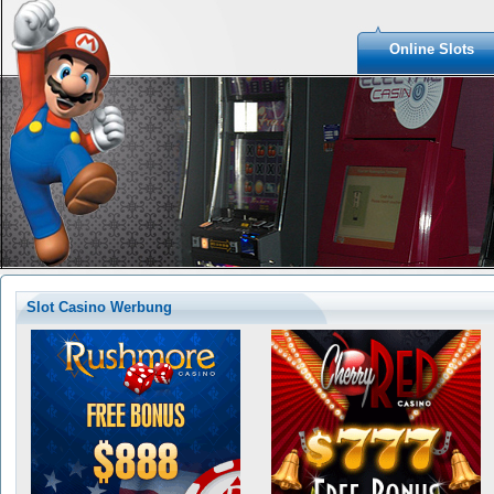
Online Slots
Slot Casino Werbung