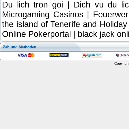
Du lich tron goi | Dich vu du li
Microgaming Casinos
|
Feuerwer
the island of Tenerife and Holida
Online Pokerportal
|
black jack on
Zahlung Methoden
Copyrigh