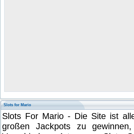
Slots for Mario
Slots For Mario - Die Site ist a
großen Jackpots zu gewinnen, b