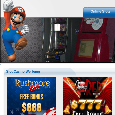
Online Slots
Slot Casino Werbung