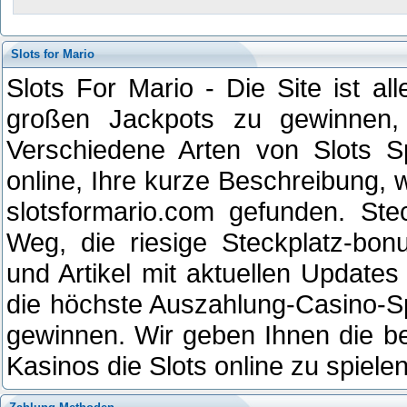
Slots for Mario
Slots For Mario - Die Site ist a
großen Jackpots zu gewinnen, b
Verschiedene Arten von Slots Sp
online, Ihre kurze Beschreibung,
slotsformario.com gefunden. Ste
Weg, die riesige Steckplatz-bo
und Artikel mit aktuellen Updates
die höchste Auszahlung-Casino-Spi
gewinnen. Wir geben Ihnen die b
Kasinos die Slots online zu spielen