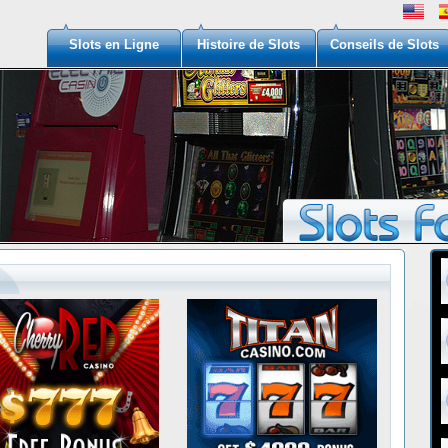
Slots en Ligne
Histoire de Slots
Conseils de Slots