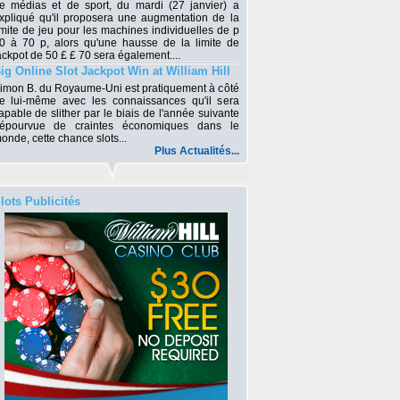
e médias et de sport, du mardi (27 janvier) a
xpliqué qu'il proposera une augmentation de la
imite de jeu pour les machines individuelles de p
0 à 70 p, alors qu'une hausse de la limite de
ackpot de 50 £ £ 70 sera également....
ig Online Slot Jackpot Win at William Hill
imon B. du Royaume-Uni est pratiquement à côté
e lui-même avec les connaissances qu'il sera
apable de slither par le biais de l'année suivante
épourvue de craintes économiques dans le
onde, cette chance slots...
Plus Actualités...
lots Publicités