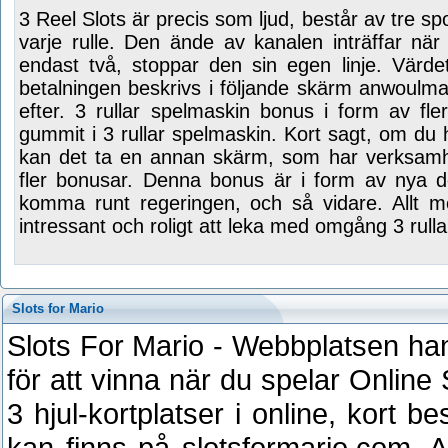
3 Reel Slots är precis som ljud, består av tre sp
varje rulle. Den ände av kanalen inträffar när
endast två, stoppar den sin egen linje. Värde
betalningen beskrivs i följande skärm anwoulman
efter. 3 rullar spelmaskin bonus i form av fle
gummit i 3 rullar spelmaskin. Kort sagt, om du 
kan det ta en annan skärm, som har verksamhet
fler bonusar. Denna bonus är i form av nya 
komma runt regeringen, och så vidare. Allt 
intressant och roligt att leka med omgång 3 rull
Slots for Mario
Slots For Mario - Webbplatsen ha
för att vinna när du spelar Online S
3 hjul-kortplatser i online, kort
kan finns på slotsformario.com. 