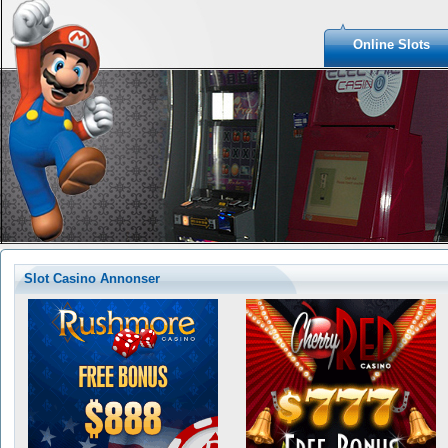
Online Slots
Slot Casino Annonser