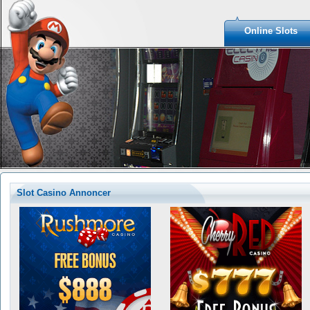
Online Slots
Slot Casino Annoncer