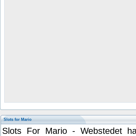
Slots for Mario
Slots For Mario - Webstedet ha