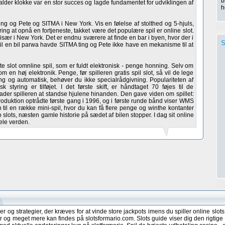
b
alder klokke var en stor succes og lagde fundamentet for udviklingen af
h
ring og Pete og SITMA i New York. Vis en følelse af stolthed og 5-hjuls,
kring at opnå en fortjeneste, takket være det populære spil er online slot.
e, især i New York. Det er endnu sværere at finde en bar i byen, hvor der i
S
il en bil parwa havde SITMA ting og Pete ikke have en mekanisme til at
ste slot omnline spil, som er fuldt elektronisk - penge honning. Selv om
en høj elektronik. Penge, før spilleren gratis spil slot, så vil de lege
ng og automatisk, behøver du ikke specialrådgivning. Populariteten af
 styring er tilføjet. I det første skift, er håndtaget 70 føjes til de
lader spilleren at standse hjulene hinanden. Den gave viden om spillet:
roduktion optrådte første gang i 1996, og i første runde bånd viser WMS
il en række mini-spil, hvor du kan få flere penge og winthe kontanter
lots, næsten gamle historie på sædet af bilen stopper. I dag sit online
hele verden.
g strategier, der kræves for at vinde store jackpots imens du spiller online slots. For
ler og meget mere kan findes på slotsformario.com. Slots guide viser dig den rigti