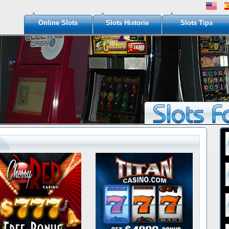
Online Slots
Slots Historie
Slots Tips