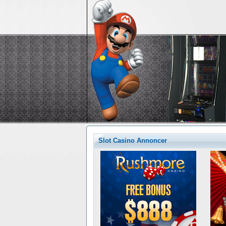
Slot Casino Annoncer