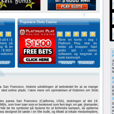
Populære Slots Casino
Platinum Play Casino
d på € / £
Åbne en konto i dag i
 mere på
Platinum Play, skal du
og få en
klikke på knappen Start
 / $ 800 i
gratis spil i casino
C
 velkomst
softwaren og begynde at
P
nyde kasinospil.
J
nload
Review
Download
C
s
s
R
J
a San Francisco, historie udviklingen af webstedet for at se mange
D
ted online plads. I lære mere om oprindelsen af historien om Slots
d
S
S
les parwa San Francisco (California, USA), slutningen af det 19.
S
ills, som hver især som er beskrevet som fem tegn: en gør, diamanter,
v
). Når de tre symboler på hjulene for at forhindre kampen, så spillerne
v
a designet bil sæde i en lille butik, og tilbød at lokale medarbejdere,