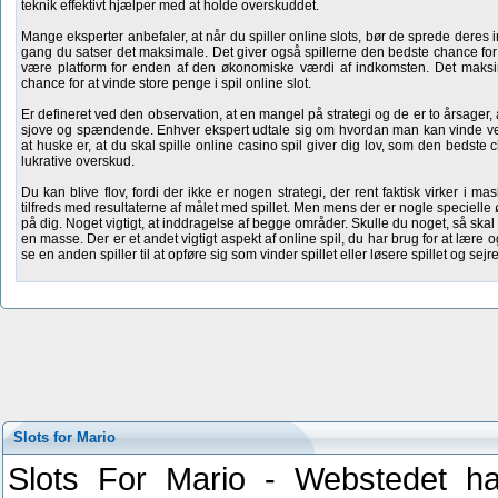
teknik effektivt hjælper med at holde overskuddet.
Mange eksperter anbefaler, at når du spiller online slots, bør de sprede deres in
gang du satser det maksimale. Det giver også spillerne den bedste chance for a
være platform for enden af den økonomiske værdi af indkomsten. Det maksim
chance for at vinde store penge i spil online slot.
Er defineret ved den observation, at en mangel på strategi og de er to årsager, at
sjove og spændende. Enhver ekspert udtale sig om hvordan man kan vinde ved a
at huske er, at du skal spille online casino spil giver dig lov, som den bedste 
lukrative overskud.
Du kan blive flov, fordi der ikke er nogen strategi, der rent faktisk virker i ma
tilfreds med resultaterne af målet med spillet. Men mens der er nogle speciel
på dig. Noget vigtigt, at inddragelse af begge områder. Skulle du noget, så skal 
en masse. Der er et andet vigtigt aspekt af online spil, du har brug for at lære 
se en anden spiller til at opføre sig som vinder spillet eller løsere spillet og sejren
Slots for Mario
Slots For Mario - Webstedet ha